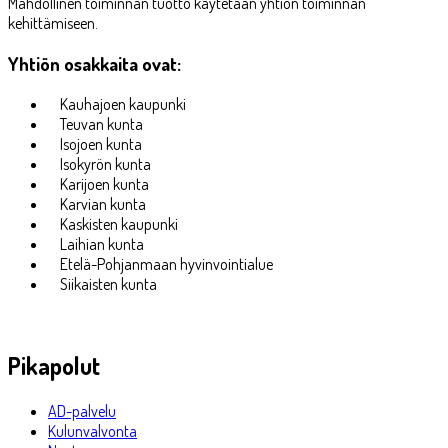
Mahdollinen toiminnan tuotto käytetään yhtiön toiminnan
kehittämiseen.
Yhtiön osakkaita ovat:
Kauhajoen kaupunki
Teuvan kunta
Isojoen kunta
Isokyrön kunta
Karijoen kunta
Karvian kunta
Kaskisten kaupunki
Laihian kunta
Etelä-Pohjanmaan hyvinvointialue
Siikaisten kunta
Pikapolut
AD-palvelu
Kulunvalvonta