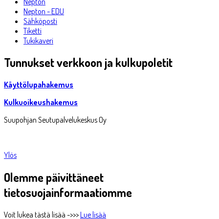
Nepton
Nepton - EDU
Sähköposti
Tiketti
Tukikaveri
Tunnukset verkkoon ja kulkupoletit
Käyttölupahakemus
Kulkuoikeushakemus
Suupohjan Seutupalvelukeskus Oy
| GDPR
Ylös
Olemme päivittäneet
tietosuojainformaatiomme
Voit lukea tästä lisää ->>>
Lue lisää