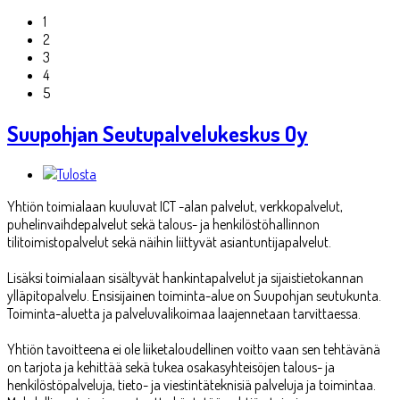
1
2
3
4
5
Suupohjan Seutupalvelukeskus Oy
Yhtiön toimialaan kuuluvat ICT -alan palvelut, verkkopalvelut,
puhelinvaihdepalvelut sekä talous- ja henkilöstöhallinnon
tilitoimistopalvelut sekä näihin liittyvät asiantuntijapalvelut.
Lisäksi toimialaan sisältyvät hankintapalvelut ja sijaistietokannan
ylläpitopalvelu. Ensisijainen toiminta-alue on Suupohjan seutukunta.
Toiminta-aluetta ja palveluvalikoimaa laajennetaan tarvittaessa.
Yhtiön tavoitteena ei ole liiketaloudellinen voitto vaan sen tehtävänä
on tarjota ja kehittää sekä tukea osakasyhteisöjen talous- ja
henkilöstöpalveluja, tieto- ja viestintäteknisiä palveluja ja toimintaa.